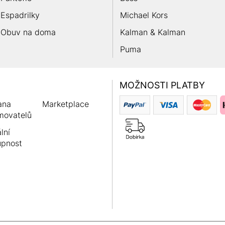
Espadrilky
Michael Kors
Obuv na doma
Kalman & Kalman
Puma
MOŽNOSTI PLATBY
ana
Marketplace
movatelů
lní
upnost