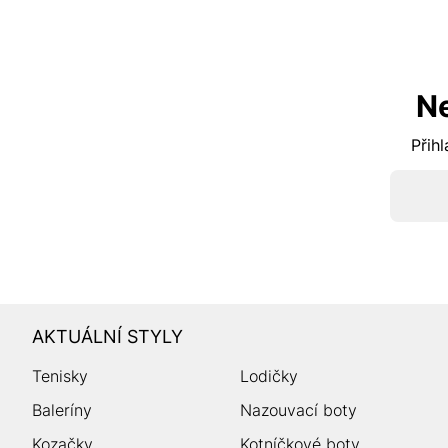
N
Přihl
AKTUÁLNÍ STYLY
Tenisky
Lodičky
Baleríny
Nazouvací boty
Kozačky
Kotníčkové boty