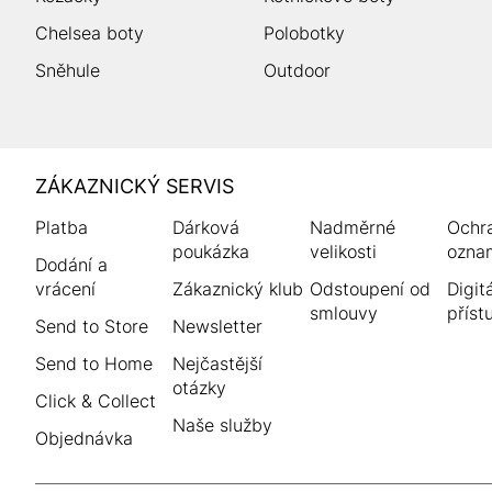
Chelsea boty
Polobotky
Sněhule
Outdoor
HUMANIC
ZÁKAZNICKÝ SERVIS
Zápatí
Platba
Dárková
Nadměrné
Ochr
poukázka
velikosti
ozna
Dodání a
vrácení
Zákaznický klub
Odstoupení od
Digitá
smlouvy
příst
Send to Store
Newsletter
Send to Home
Nejčastější
otázky
Click & Collect
Naše služby
Objednávka