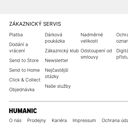
HUMANIC
ZÁKAZNICKÝ SERVIS
Zápatí
Platba
Dárková
Nadměrné
Ochr
poukázka
velikosti
ozna
Dodání a
vrácení
Zákaznický klub
Odstoupení od
Digitá
smlouvy
příst
Send to Store
Newsletter
Send to Home
Nejčastější
otázky
Click & Collect
Naše služby
Objednávka
O nás
Prodejny
Kariéra
Impressum
Ochrana úd