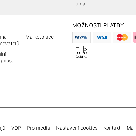
Puma
MOŽNOSTI PLATBY
ana
Marketplace
movatelů
lní
upnost
ajů
VOP
Pro média
Nastavení cookies
Kontakt
Mar