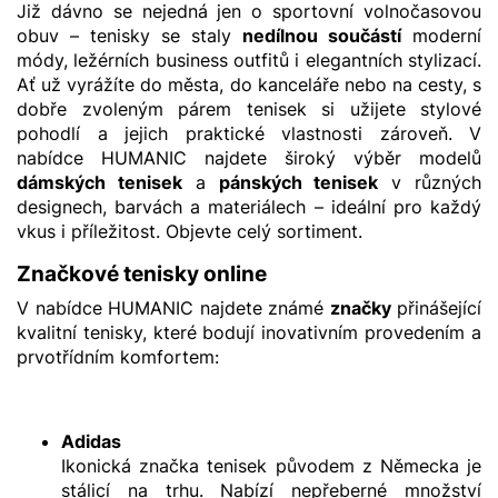
Již dávno se nejedná jen o sportovní volnočasovou
obuv – tenisky se staly
nedílnou součástí
moderní
módy, ležérních business outfitů i elegantních stylizací.
Ať už vyrážíte do města, do kanceláře nebo na cesty, s
dobře zvoleným párem tenisek si užijete stylové
pohodlí a jejich praktické vlastnosti zároveň. V
nabídce HUMANIC najdete široký výběr modelů
dámských tenisek
a
pánských tenisek
v různých
designech, barvách a materiálech – ideální pro každý
vkus i příležitost. Objevte celý sortiment.
Značkové tenisky online
V nabídce HUMANIC najdete známé
značky
přinášející
kvalitní tenisky, které bodují inovativním provedením a
prvotřídním komfortem:
Adidas
Ikonická značka tenisek původem z Německa je
stálicí na trhu. Nabízí nepřeberné množství