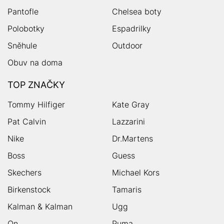
Pantofle
Chelsea boty
Polobotky
Espadrilky
Sněhule
Outdoor
Obuv na doma
TOP ZNAČKY
Tommy Hilfiger
Kate Gray
Pat Calvin
Lazzarini
Nike
Dr.Martens
Boss
Guess
Skechers
Michael Kors
Birkenstock
Tamaris
Kalman & Kalman
Ugg
On
Puma