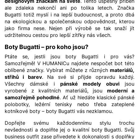
designovým značkám na světě
. Tento úspěšný příběh
ale zdaleka nekončí ani po tolika letech. Značka
Bugatti totiž myslí i na lepší budoucnost, a proto dbá
na ekologickou a společenskou odpovědnost, kterou
jako firma nese. Nejen při výrobě se tak snaží jít
udržitelnou cestou pro lepší zítřky nás všech.
Boty Bugatti – pro koho jsou?
Ptáte se, jestli jsou boty Bugatti i pro vás?
Samozřejmě! V HUMANICu najdete nespočet bot této
oblíbené značky. Vybírat můžete z různých
materiálů,
střihů i barev
. Na své si přijde opravdu každý.
Všechny dámské i
pánské modely obuvi
jsou
vyrobené z kvalitních materiálů, jsou
moderní a
samozřejmě pohodlné
. Ať už hledáte klasické pánské
polobotky, ležérní tenisky nebo třeba zateplené
kotníkové boty – boty Bugatti vás nezklamou.
Dopřejte svému každodennímu stylu trochu
nevšednosti a doplňte jej o kvalitní boty Bugatti. Svůj
business outfit zase přivedete k dokonalosti s doplňky