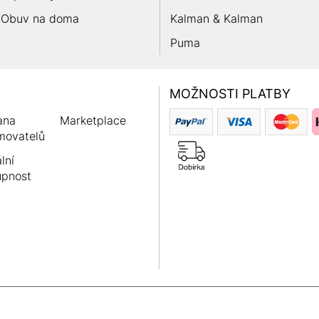
Obuv na doma
Kalman & Kalman
Puma
MOŽNOSTI PLATBY
ana
Marketplace
movatelů
lní
upnost