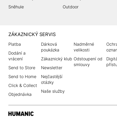
Sněhule
Outdoor
HUMANIC
ZÁKAZNICKÝ SERVIS
Zápatí
Platba
Dárková
Nadměrné
Ochr
poukázka
velikosti
ozna
Dodání a
vrácení
Zákaznický klub
Odstoupení od
Digitá
smlouvy
příst
Send to Store
Newsletter
Send to Home
Nejčastější
otázky
Click & Collect
Naše služby
Objednávka