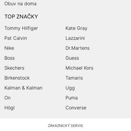
Obuv na doma
TOP ZNAČKY
Tommy Hilfiger
Kate Gray
Pat Calvin
Lazzarini
Nike
Dr.Martens
Boss
Guess
Skechers
Michael Kors
Birkenstock
Tamaris
Kalman & Kalman
Ugg
On
Puma
Högl
Converse
HUMANIC
ZÁKAZNICKÝ SERVIS
Zápatí