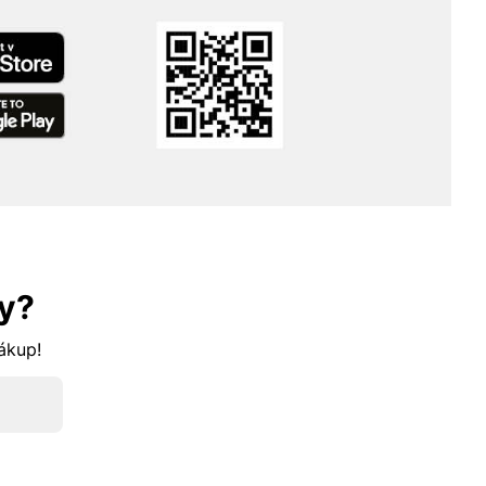
y?
nákup!