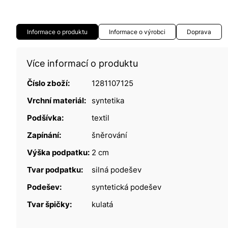
Informace o produktu
Informace o výrobci
Doprava
Více informací o produktu
Číslo zboží:
1281107125
Vrchní materiál:
syntetika
Podšívka:
textil
Zapínání:
šněrování
Výška podpatku:
2 cm
Tvar podpatku:
silná podešev
Podešev:
syntetická podešev
Tvar špičky:
kulatá