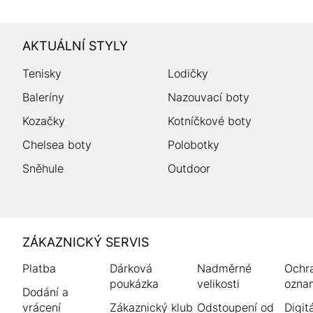
AKTUÁLNÍ STYLY
Tenisky
Lodičky
Baleríny
Nazouvací boty
Kozačky
Kotníčkové boty
Chelsea boty
Polobotky
Sněhule
Outdoor
HUMANIC
ZÁKAZNICKÝ SERVIS
Zápatí
Platba
Dárková
Nadměrné
Ochr
poukázka
velikosti
ozna
Dodání a
vrácení
Zákaznický klub
Odstoupení od
Digitá