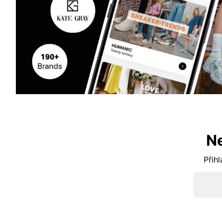
N
Přihl