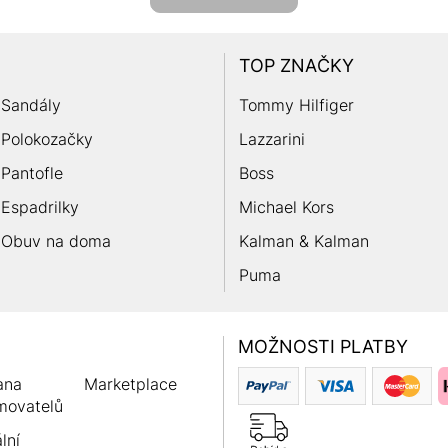
TOP ZNAČKY
Sandály
Tommy Hilfiger
Polokozačky
Lazzarini
Pantofle
Boss
Espadrilky
Michael Kors
Obuv na doma
Kalman & Kalman
Puma
MOŽNOSTI PLATBY
ana
Marketplace
movatelů
lní