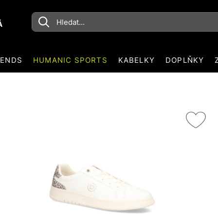
Á
RENDS
HUMANIC SPORTS
KABELKY
DOPLŇKY