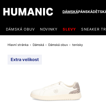
DÁMSKÁ
PÁNSKÁ
DĚTSK
DÁMSKÁ OBUV
NOVINKY
SLEVY
SNEAKER T
Hlavní stránka
Dámská
Dámská obuv
tenisky
Extra velikost