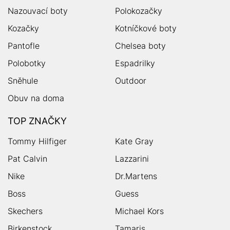
Nazouvací boty
Polokozačky
Kozačky
Kotníčkové boty
Pantofle
Chelsea boty
Polobotky
Espadrilky
Sněhule
Outdoor
Obuv na doma
TOP ZNAČKY
Tommy Hilfiger
Kate Gray
Pat Calvin
Lazzarini
Nike
Dr.Martens
Boss
Guess
Skechers
Michael Kors
Birkenstock
Tamaris