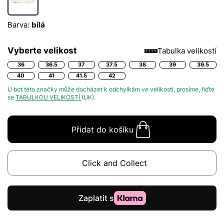
Barva:
bílá
Vyberte velikost
Tabulka velikostí
36
36.5
37
37.5
38
39
39.5
40
41
41.5
42
U bot této značky může docházet k odchylkám ve velikosti, prosíme, řiďte
se
TABULKOU VELIKOSTÍ
(UK).
Přidat do košíku
Click and Collect