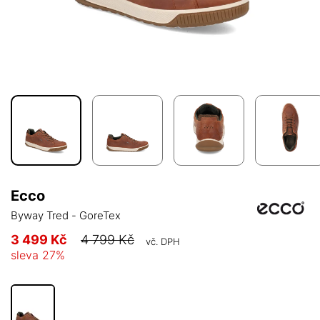
Ecco
Byway Tred - GoreTex
3 499 Kč
4 799 Kč
vč. DPH
sleva
27
%