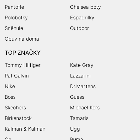
Pantofle
Chelsea boty
Polobotky
Espadrilky
Sněhule
Outdoor
Obuv na doma
TOP ZNAČKY
Tommy Hilfiger
Kate Gray
Pat Calvin
Lazzarini
Nike
Dr.Martens
Boss
Guess
Skechers
Michael Kors
Birkenstock
Tamaris
Kalman & Kalman
Ugg
On
Puma