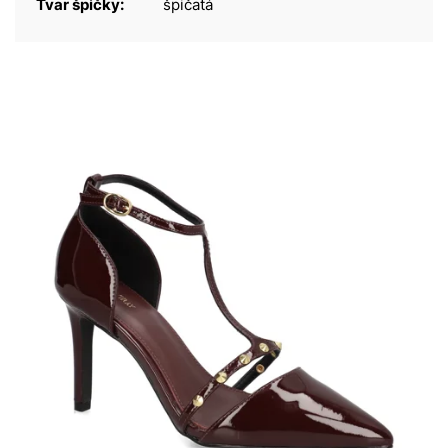
Tvar špičky:
špičatá