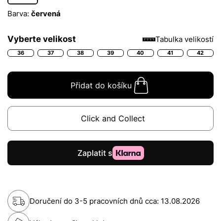
Barva:
červená
Vyberte velikost
Tabulka velikostí
36
37
38
39
40
41
42
Přidat do košíku
Click and Collect
Doručení do 3-5 pracovních dnů cca:
13.08.2026