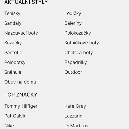
AKTUÁLNÍ STYLY
Tenisky
Lodičky
Sandály
Baleríny
Nazouvací boty
Polokozačky
Kozačky
Kotníčkové boty
Pantofle
Chelsea boty
Polobotky
Espadrilky
Sněhule
Outdoor
Obuv na doma
TOP ZNAČKY
Tommy Hilfiger
Kate Gray
Pat Calvin
Lazzarini
Nike
Dr.Martens