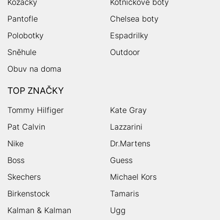
Kozačky
Kotníčkové boty
Pantofle
Chelsea boty
Polobotky
Espadrilky
Sněhule
Outdoor
Obuv na doma
TOP ZNAČKY
Tommy Hilfiger
Kate Gray
Pat Calvin
Lazzarini
Nike
Dr.Martens
Boss
Guess
Skechers
Michael Kors
Birkenstock
Tamaris
Kalman & Kalman
Ugg