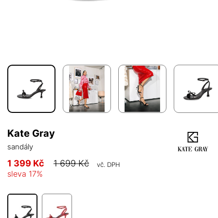
Kate Gray
sandály
1 399 Kč
1 699 Kč
vč. DPH
sleva
17
%