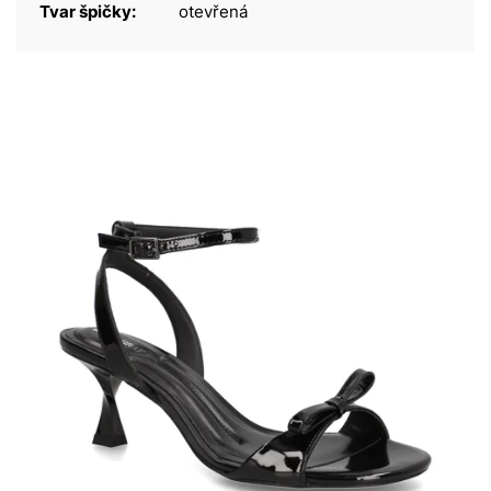
Tvar špičky:
otevřená