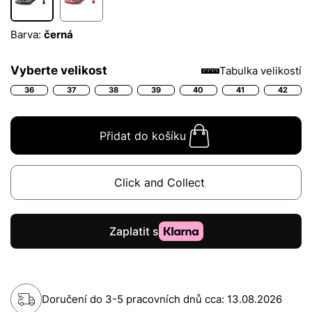
Barva:
černá
Vyberte velikost
Tabulka velikostí
36
37
38
39
40
41
42
Přidat do košíku
Click and Collect
Doručení do 3-5 pracovních dnů cca:
13.08.2026