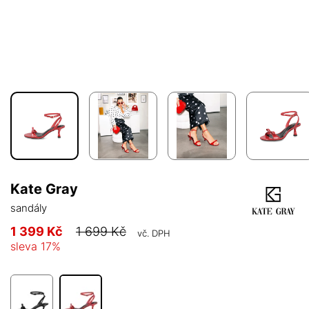
Kate Gray
sandály
1 399 Kč
1 699 Kč
vč. DPH
sleva
17
%