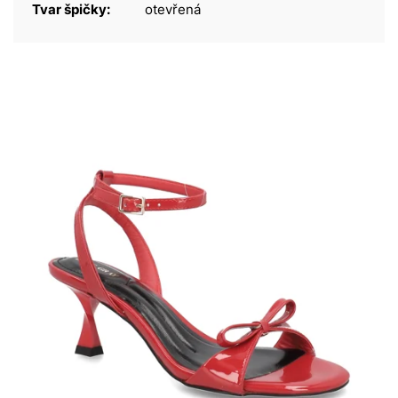
Tvar špičky:
otevřená