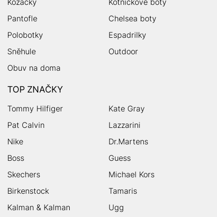
Kozačky
Kotníčkové boty
Pantofle
Chelsea boty
Polobotky
Espadrilky
Sněhule
Outdoor
Obuv na doma
TOP ZNAČKY
Tommy Hilfiger
Kate Gray
Pat Calvin
Lazzarini
Nike
Dr.Martens
Boss
Guess
Skechers
Michael Kors
Birkenstock
Tamaris
Kalman & Kalman
Ugg