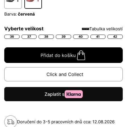
Barva:
červená
Vyberte velikost
Tabulka velikostí
36
37
38
39
40
41
42
Přidat do košíku
Click and Collect
Doručení do 3-5 pracovních dnů cca:
12.08.2026