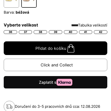
Barva:
béžová
Vyberte velikost
Tabulka velikostí
36
37
38
39
40
41
42
Přidat do košíku
Click and Collect
Doručení do 3-5 pracovních dnů cca:
12.08.2026