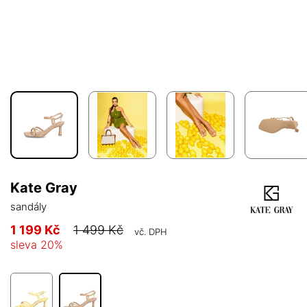
Kate Gray
sandály
1 199 Kč
1 499 Kč
vč. DPH
sleva
20
%