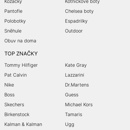
Kozačky
Kotníčkové boty
Pantofle
Chelsea boty
Polobotky
Espadrilky
Sněhule
Outdoor
Obuv na doma
TOP ZNAČKY
Tommy Hilfiger
Kate Gray
Pat Calvin
Lazzarini
Nike
Dr.Martens
Boss
Guess
Skechers
Michael Kors
Birkenstock
Tamaris
Kalman & Kalman
Ugg