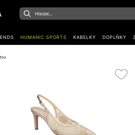
Á
RENDS
HUMANIC SPORTS
KABELKY
DOPLŇKY
atou