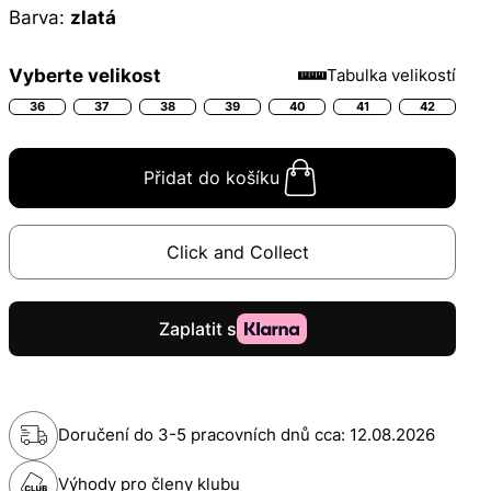
Barva:
zlatá
Vyberte velikost
Tabulka velikostí
36
37
38
39
40
41
42
Přidat do košíku
Click and Collect
Doručení do 3-5 pracovních dnů cca:
12.08.2026
Výhody pro členy klubu