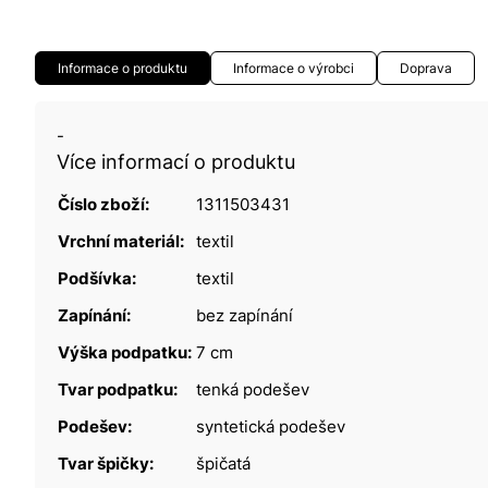
Informace o produktu
Informace o výrobci
Doprava
-
Více informací o produktu
Číslo zboží:
1311503431
Vrchní materiál:
textil
Podšívka:
textil
Zapínání:
bez zapínání
Výška podpatku:
7 cm
Tvar podpatku:
tenká podešev
Podešev:
syntetická podešev
Tvar špičky:
špičatá