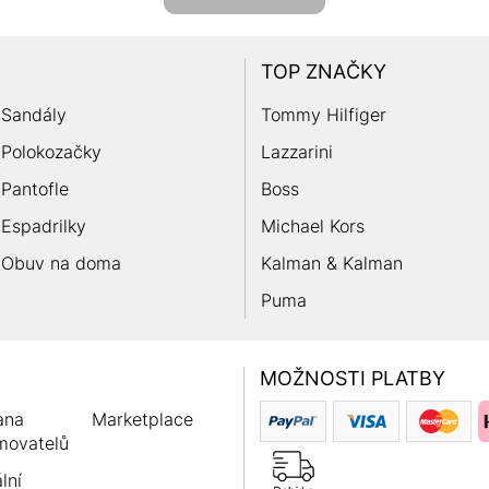
TOP ZNAČKY
Sandály
Tommy Hilfiger
Polokozačky
Lazzarini
Pantofle
Boss
Espadrilky
Michael Kors
Obuv na doma
Kalman & Kalman
Puma
MOŽNOSTI PLATBY
ana
Marketplace
movatelů
lní