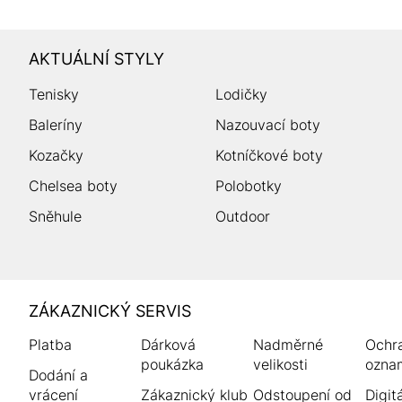
AKTUÁLNÍ STYLY
Tenisky
Lodičky
Baleríny
Nazouvací boty
Kozačky
Kotníčkové boty
Chelsea boty
Polobotky
Sněhule
Outdoor
HUMANIC
ZÁKAZNICKÝ SERVIS
Zápatí
Platba
Dárková
Nadměrné
Ochr
poukázka
velikosti
ozna
Dodání a
vrácení
Zákaznický klub
Odstoupení od
Digitá