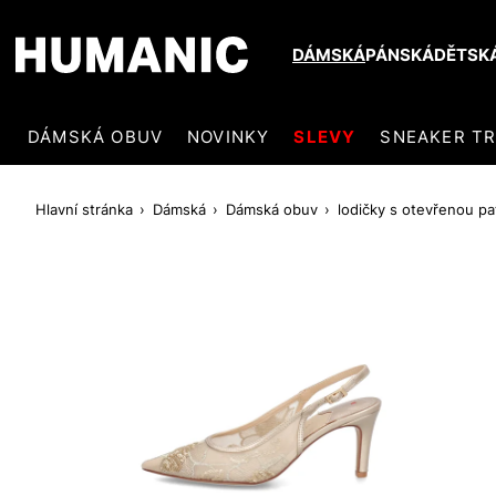
DÁMSKÁ
PÁNSKÁ
DĚTSK
DÁMSKÁ OBUV
NOVINKY
SLEVY
SNEAKER T
Hlavní stránka
Dámská
Dámská obuv
lodičky s otevřenou p