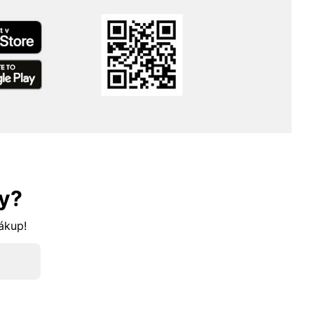
y?
nákup!