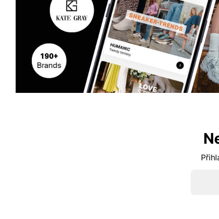
N
Přihl