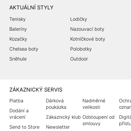
AKTUÁLNÍ STYLY
Tenisky
Lodičky
Baleríny
Nazouvací boty
Kozačky
Kotníčkové boty
Chelsea boty
Polobotky
Sněhule
Outdoor
HUMANIC
ZÁKAZNICKÝ SERVIS
Zápatí
Platba
Dárková
Nadměrné
Ochr
poukázka
velikosti
ozna
Dodání a
vrácení
Zákaznický klub
Odstoupení od
Digitá
smlouvy
příst
Send to Store
Newsletter