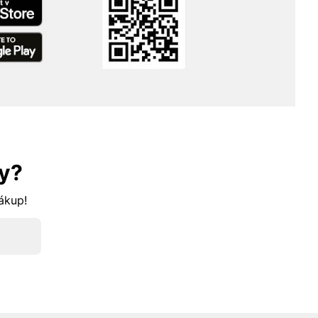
y?
nákup!