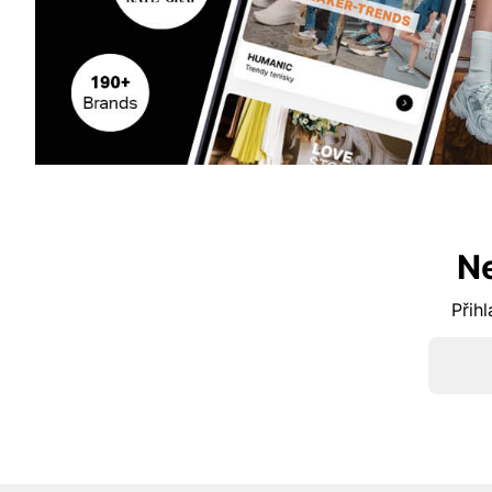
N
Přihl