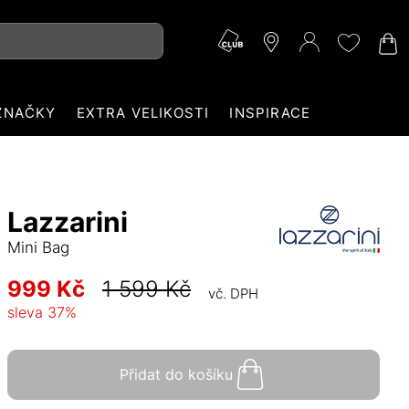
ZNAČKY
EXTRA VELIKOSTI
INSPIRACE
Lazzarini
Mini Bag
999 Kč
1 599 Kč
vč. DPH
sleva
37
%
Přidat do košíku