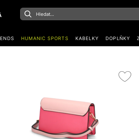
Á
RENDS
HUMANIC SPORTS
KABELKY
DOPLŇKY