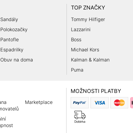
TOP ZNAČKY
Sandály
Tommy Hilfiger
Polokozačky
Lazzarini
Pantofle
Boss
Espadrilky
Michael Kors
Obuv na doma
Kalman & Kalman
Puma
MOŽNOSTI PLATBY
ana
Marketplace
movatelů
lní
upnost