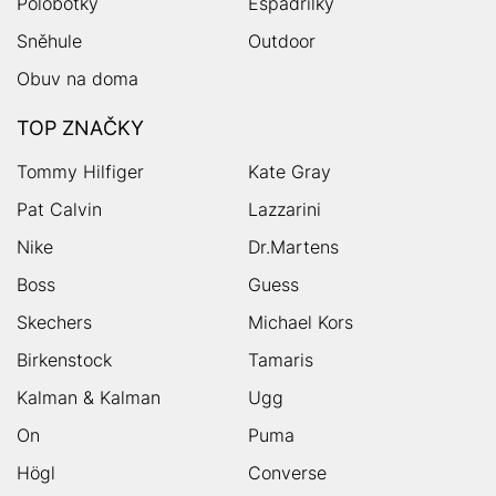
Polobotky
Espadrilky
Sněhule
Outdoor
Obuv na doma
TOP ZNAČKY
Tommy Hilfiger
Kate Gray
Pat Calvin
Lazzarini
Nike
Dr.Martens
Boss
Guess
Skechers
Michael Kors
Birkenstock
Tamaris
Kalman & Kalman
Ugg
On
Puma
Högl
Converse