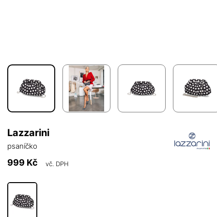
Lazzarini
psaníčko
999 Kč
vč. DPH