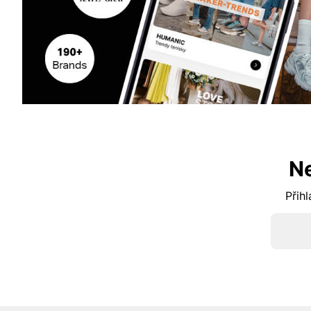
N
Přihl