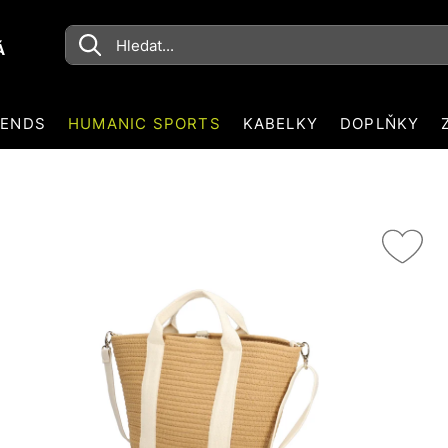
Á
RENDS
HUMANIC SPORTS
KABELKY
DOPLŇKY