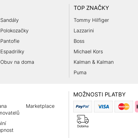
TOP ZNAČKY
Sandály
Tommy Hilfiger
Polokozačky
Lazzarini
Pantofle
Boss
Espadrilky
Michael Kors
Obuv na doma
Kalman & Kalman
Puma
MOŽNOSTI PLATBY
ana
Marketplace
movatelů
lní
upnost