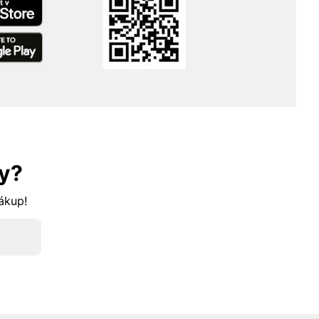
y?
nákup!