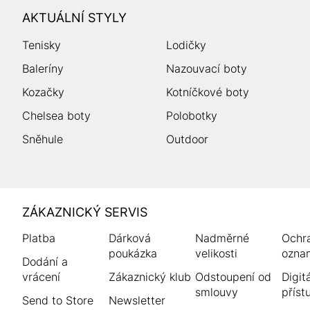
AKTUÁLNÍ STYLY
Tenisky
Lodičky
Baleríny
Nazouvací boty
Kozačky
Kotníčkové boty
Chelsea boty
Polobotky
Sněhule
Outdoor
HUMANIC
ZÁKAZNICKÝ SERVIS
Zápatí
Platba
Dárková
Nadměrné
Ochr
poukázka
velikosti
ozna
Dodání a
vrácení
Zákaznický klub
Odstoupení od
Digitá
smlouvy
příst
Send to Store
Newsletter