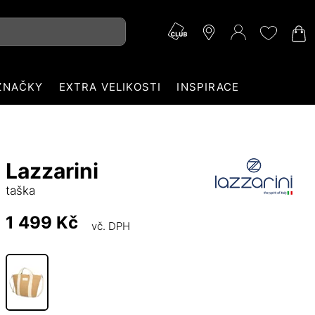
ZNAČKY
EXTRA VELIKOSTI
INSPIRACE
Lazzarini
taška
1 499 Kč
vč. DPH