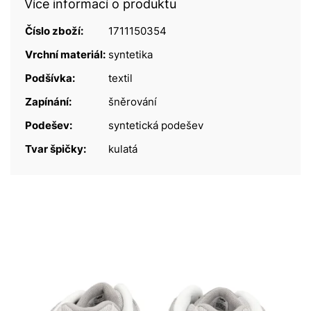
Více informací o produktu
Číslo zboží:
1711150354
Vrchní materiál:
syntetika
Podšívka:
textil
Zapínání:
šněrování
Podešev:
syntetická podešev
Tvar špičky:
kulatá