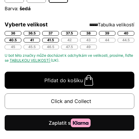
Barva:
šedá
Vyberte velikost
Tabulka velikostí
36
36.5
37
37.5
38
39
40
40.5
41
41.5
42
43
44
44.5
45
45.5
46.5
47.5
49
U bot této značky může docházet k odchylkám ve velikosti, prosíme, řiďte
se
TABULKOU VELIKOSTÍ
(UK).
Přidat do košíku
Click and Collect