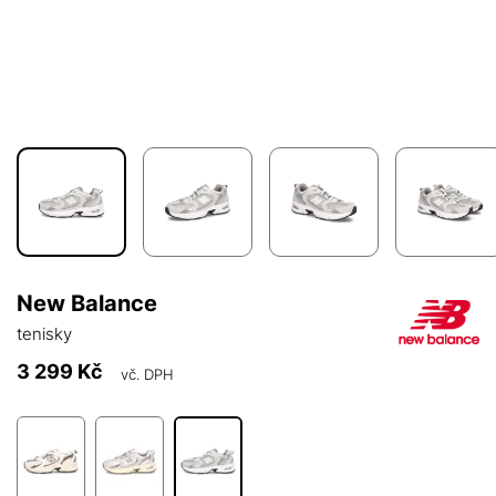
New Balance
tenisky
3 299 Kč
vč. DPH