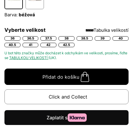
Barva:
béžová
Vyberte velikost
Tabulka velikostí
36
36.5
37.5
38
38.5
39
40
40.5
41
42
42.5
U bot této značky může docházet k odchylkám ve velikosti, prosíme, řiďte
se
TABULKOU VELIKOSTÍ
(UK).
Přidat do košíku
Click and Collect