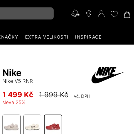
ZNAČKY
EXTRA VELIKOSTI
INSPIRACE
Nike
Nike V5 RNR
1 499 Kč
1 999 Kč
vč. DPH
sleva
25
%