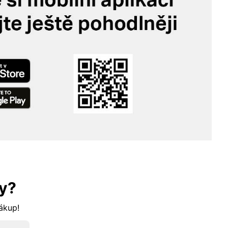
y?
nákup!