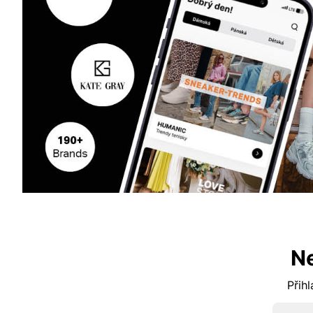
N
Přihl