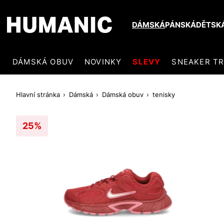
DÁMSKÁ
PÁNSKÁ
DĚTSK
DÁMSKÁ OBUV
NOVINKY
SLEVY
SNEAKER T
Hlavní stránka
Dámská
Dámská obuv
tenisky
25%