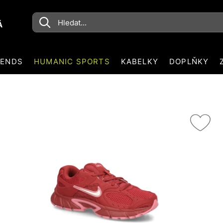
Á
RENDS
HUMANIC SPORTS
KABELKY
DOPLŇKY