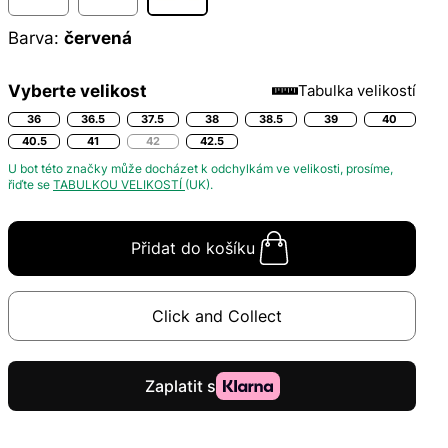
Barva:
červená
Vyberte velikost
Tabulka velikostí
36
36.5
37.5
38
38.5
39
40
40.5
41
42
42.5
U bot této značky může docházet k odchylkám ve velikosti, prosíme,
řiďte se
TABULKOU VELIKOSTÍ
(UK).
Přidat do košíku
Click and Collect