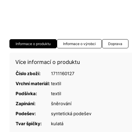
Informace o produktu
Informace o výrobci
Doprava
Více informací o produktu
Číslo zboží:
1711160127
Vrchní materiál:
textil
Podšívka:
textil
Zapínání:
šněrování
Podešev:
syntetická podešev
Tvar špičky:
kulatá