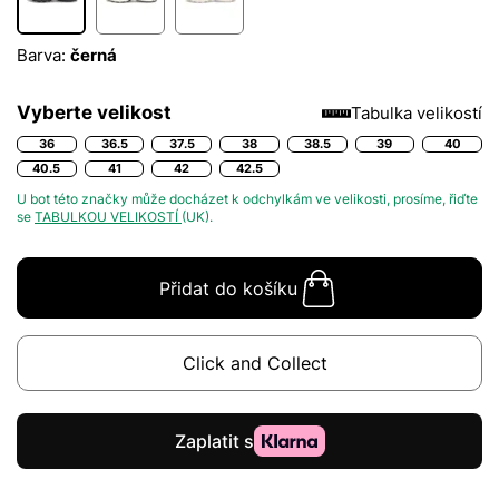
Barva:
černá
Vyberte velikost
Tabulka velikostí
36
36.5
37.5
38
38.5
39
40
40.5
41
42
42.5
U bot této značky může docházet k odchylkám ve velikosti, prosíme, řiďte
se
TABULKOU VELIKOSTÍ
(UK).
Přidat do košíku
Click and Collect