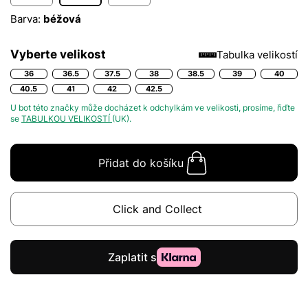
Barva:
béžová
Vyberte velikost
Tabulka velikostí
36
36.5
37.5
38
38.5
39
40
40.5
41
42
42.5
U bot této značky může docházet k odchylkám ve velikosti, prosíme, řiďte
se
TABULKOU VELIKOSTÍ
(UK).
Přidat do košíku
Click and Collect