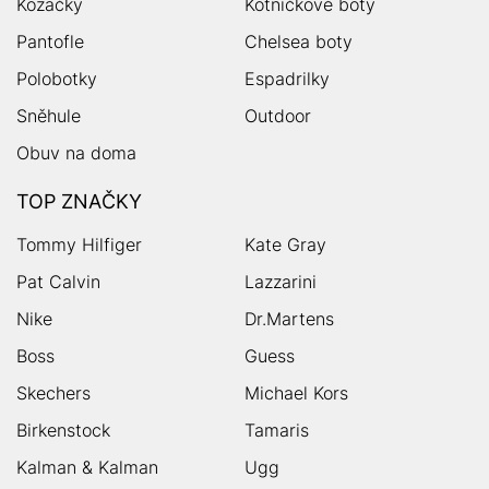
Kozačky
Kotníčkové boty
Pantofle
Chelsea boty
Polobotky
Espadrilky
Sněhule
Outdoor
Obuv na doma
TOP ZNAČKY
Tommy Hilfiger
Kate Gray
Pat Calvin
Lazzarini
Nike
Dr.Martens
Boss
Guess
Skechers
Michael Kors
Birkenstock
Tamaris
Kalman & Kalman
Ugg