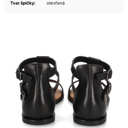
Tvar špičky:
otevřená