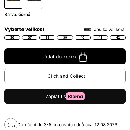
Barva:
černá
Vyberte velikost
Tabulka velikostí
36
37
38
39
40
41
42
Přidat do košíku
Click and Collect
Doručení do 3-5 pracovních dnů cca:
12.08.2026