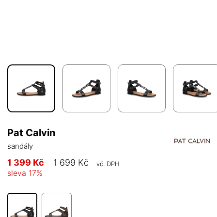
Pat Calvin
sandály
1 399 Kč
1 699 Kč
vč. DPH
sleva
17
%