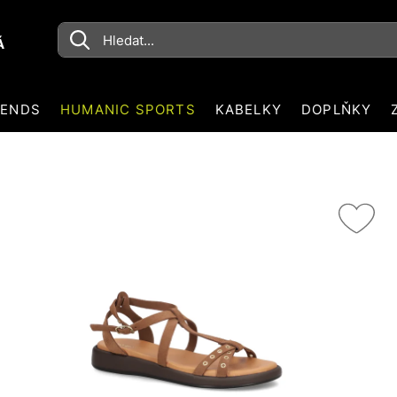
Á
RENDS
HUMANIC SPORTS
KABELKY
DOPLŇKY