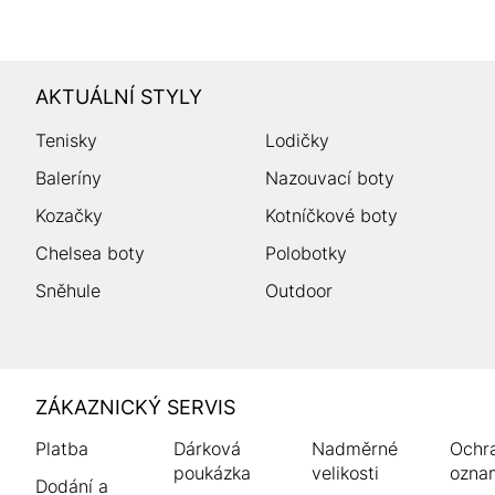
AKTUÁLNÍ STYLY
Tenisky
Lodičky
Baleríny
Nazouvací boty
Kozačky
Kotníčkové boty
Chelsea boty
Polobotky
Sněhule
Outdoor
HUMANIC
ZÁKAZNICKÝ SERVIS
Zápatí
Platba
Dárková
Nadměrné
Ochr
poukázka
velikosti
ozna
Dodání a