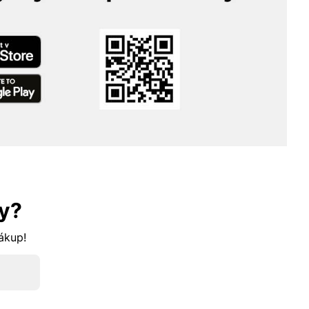
y?
nákup!