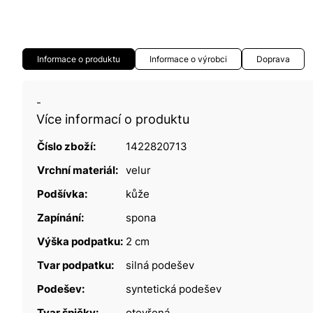
Informace o produktu
Informace o výrobci
Doprava
-
Více informací o produktu
Číslo zboží:
1422820713
Vrchní materiál:
velur
Podšívka:
kůže
Zapínání:
spona
Výška podpatku:
2 cm
Tvar podpatku:
silná podešev
Podešev:
syntetická podešev
Tvar špičky:
otevřená