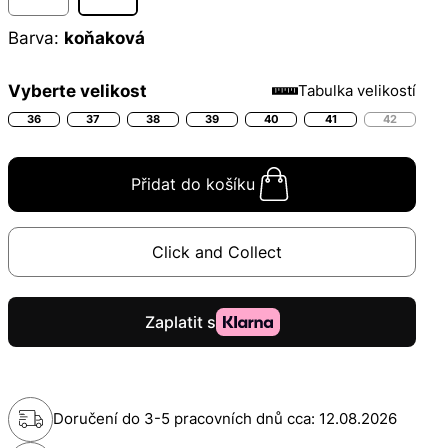
Barva:
koňaková
Vyberte velikost
Tabulka velikostí
36
37
38
39
40
41
42
Přidat do košíku
Click and Collect
Doručení do 3-5 pracovních dnů cca:
12.08.2026