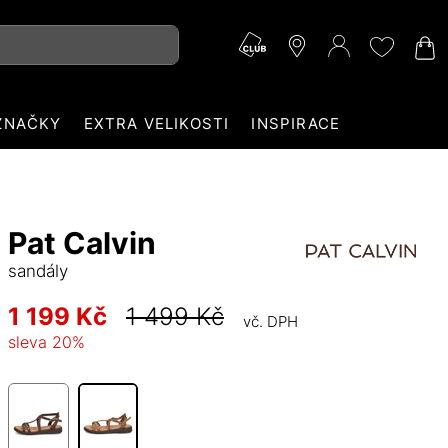
ZNAČKY
EXTRA VELIKOSTI
INSPIRACE
Pat Calvin
sandály
1 199 Kč
1 499 Kč
vč. DPH
sleva
20
%