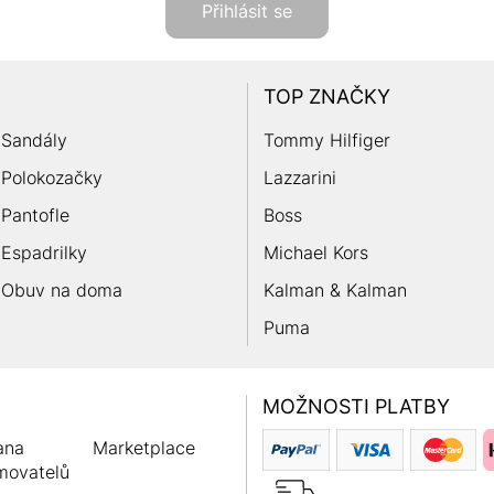
Přihlásit se
TOP ZNAČKY
Sandály
Tommy Hilfiger
Polokozačky
Lazzarini
Pantofle
Boss
Espadrilky
Michael Kors
Obuv na doma
Kalman & Kalman
Puma
MOŽNOSTI PLATBY
ana
Marketplace
movatelů