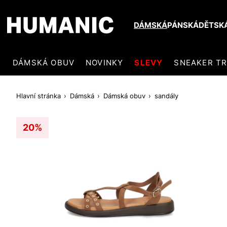
DÁMSKÁ
PÁNSKÁ
DĚTSK
DÁMSKÁ OBUV
NOVINKY
SLEVY
SNEAKER T
Hlavní stránka
Dámská
Dámská obuv
sandály
20%