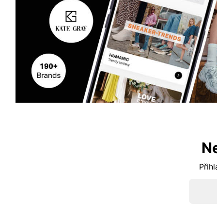
N
Přihl