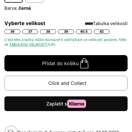
Barva:
černá
Vyberte velikost
Tabulka velikostí
36
37
38
39
40.5
42
U bot této značky může docházet k odchylkám ve velikosti, prosíme, řiďte
se
TABULKOU VELIKOSTÍ
(UK).
Přidat do košíku
Click and Collect