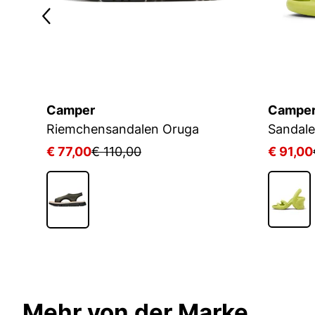
Camper
Campe
Riemchensandalen Oruga
Sandal
€ 77,00
€ 110,00
€ 91,00
1
Mehr von der Marke