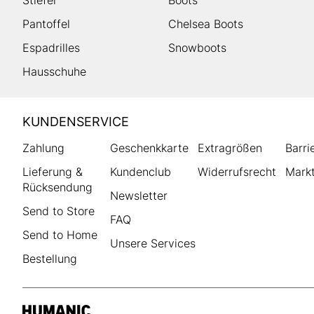
Stiefel
Boots
Pantoffel
Chelsea Boots
Espadrilles
Snowboots
Hausschuhe
HUMANIC
KUNDENSERVICE
Footer
Zahlung
Geschenkkarte
Extragrößen
Barri
Lieferung &
Kundenclub
Widerrufsrecht
Markt
Rücksendung
Newsletter
Send to Store
FAQ
Send to Home
Unsere Services
Bestellung