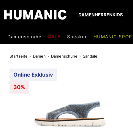
DAMEN
HERREN
KIDS
Damenschuhe
SALE
Sneaker
HUMANIC SPOR
Startseite
Damen
Damenschuhe
Sandale
Online Exklusiv
30%