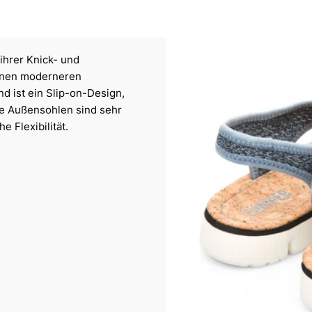
hrer Knick- und
einen moderneren
d ist ein Slip-on-Design,
ie Außensohlen sind sehr
e Flexibilität.