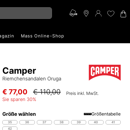
agazin
Mass Online-Shop
Camper
Riemchensandalen Oruga
€ 77,00
€ 110,00
Preis inkl. MwSt.
Sie sparen
30
%
Größe wählen
Größentabelle
35
36
37
38
39
40
41
42