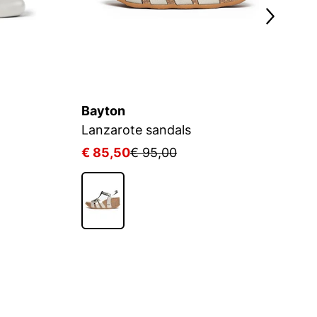
Bayton
B
Lanzarote sandals
Sa
€ 85,50
€ 95,00
€