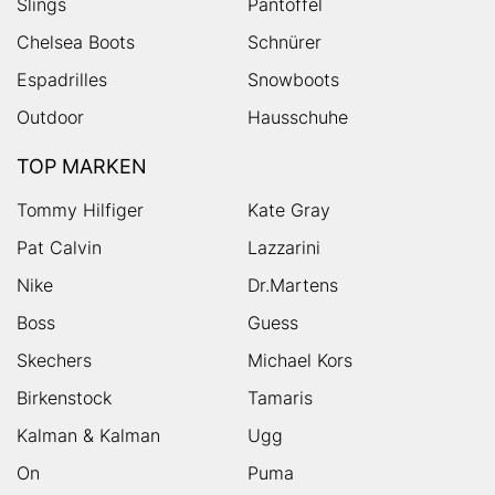
Slings
Pantoffel
Chelsea Boots
Schnürer
Espadrilles
Snowboots
Outdoor
Hausschuhe
TOP MARKEN
Tommy Hilfiger
Kate Gray
Pat Calvin
Lazzarini
Nike
Dr.Martens
Boss
Guess
Skechers
Michael Kors
Birkenstock
Tamaris
Kalman & Kalman
Ugg
On
Puma