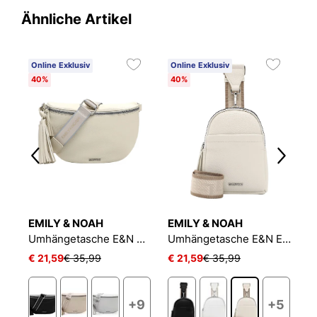
Ähnliche Artikel
Online Exklusiv
Online Exklusiv
O
40%
40%
4
EMILY & NOAH
EMILY & NOAH
E
lli
Umhängetasche E&N Belli
Umhängetasche E&N Elena
€ 21,59
€ 35,99
€ 21,59
€ 35,99
€
+9
+5