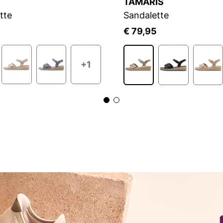
TAMARIS
tte
Sandalette
5
€ 79,95
+1