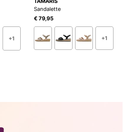
TAMARIS
T
Sandalette
S
€ 79,95
€
+1
+1