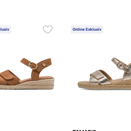
lusiv
Online Exklusiv