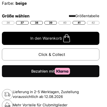
Farbe:
beige
Größe wählen
Größentabelle
36
37
38
39
40
41
42
In den Warenkorb
Click & Collect
Lieferung in 2-5 Werktagen, Zustellung
voraussichtlich ab
12.08.2026
Mehr Vorteile für Clubmitglieder