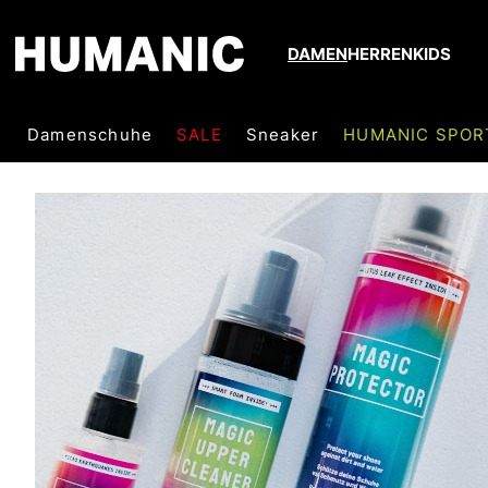
DAMEN
HERREN
KIDS
Damenschuhe
SALE
Sneaker
HUMANIC SPOR