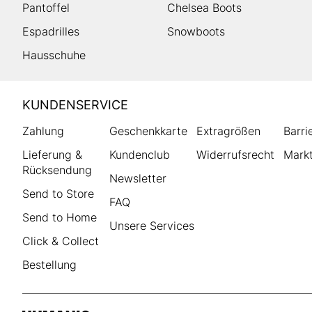
Pantoffel
Chelsea Boots
Espadrilles
Snowboots
Hausschuhe
HUMANIC
KUNDENSERVICE
Footer
Zahlung
Geschenkkarte
Extragrößen
Barri
Lieferung &
Kundenclub
Widerrufsrecht
Markt
Rücksendung
Newsletter
Send to Store
FAQ
Send to Home
Unsere Services
Click & Collect
Bestellung