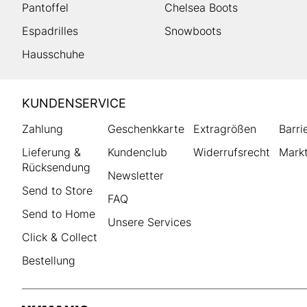
Pantoffel
Chelsea Boots
Espadrilles
Snowboots
Hausschuhe
HUMANIC
KUNDENSERVICE
Footer
Zahlung
Geschenkkarte
Extragrößen
Barri
Lieferung &
Kundenclub
Widerrufsrecht
Markt
Rücksendung
Newsletter
Send to Store
FAQ
Send to Home
Unsere Services
Click & Collect
Bestellung