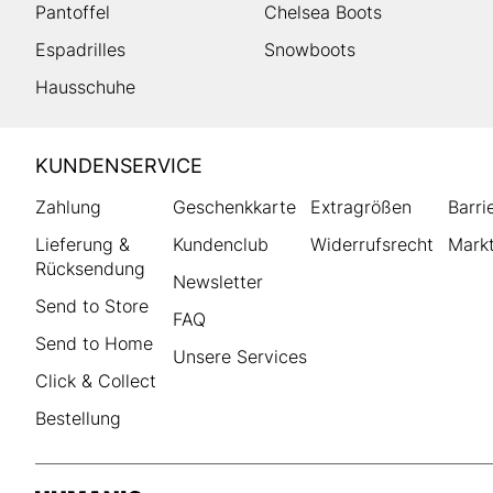
Pantoffel
Chelsea Boots
Espadrilles
Snowboots
Hausschuhe
HUMANIC
KUNDENSERVICE
Footer
Zahlung
Geschenkkarte
Extragrößen
Barri
Lieferung &
Kundenclub
Widerrufsrecht
Markt
Rücksendung
Newsletter
Send to Store
FAQ
Send to Home
Unsere Services
Click & Collect
Bestellung