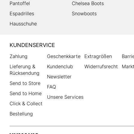
Pantoffel
Chelsea Boots
Espadrilles
Snowboots
Hausschuhe
HUMANIC
KUNDENSERVICE
Footer
Zahlung
Geschenkkarte
Extragrößen
Barri
Lieferung &
Kundenclub
Widerrufsrecht
Markt
Rücksendung
Newsletter
Send to Store
FAQ
Send to Home
Unsere Services
Click & Collect
Bestellung