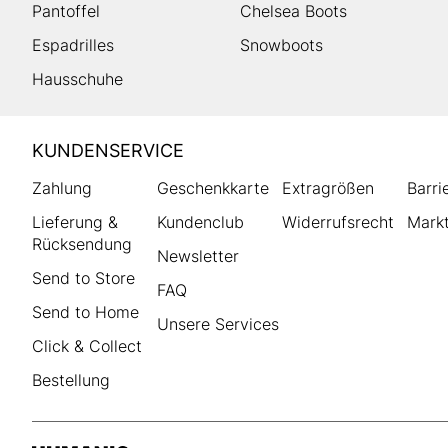
Pantoffel
Chelsea Boots
Espadrilles
Snowboots
Hausschuhe
HUMANIC
KUNDENSERVICE
Footer
Zahlung
Geschenkkarte
Extragrößen
Barri
Lieferung &
Kundenclub
Widerrufsrecht
Markt
Rücksendung
Newsletter
Send to Store
FAQ
Send to Home
Unsere Services
Click & Collect
Bestellung