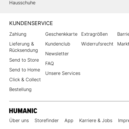
Hausschuhe
HUMANIC
KUNDENSERVICE
Footer
Zahlung
Geschenkkarte
Extragrößen
Barri
Lieferung &
Kundenclub
Widerrufsrecht
Markt
Rücksendung
Newsletter
Send to Store
FAQ
Send to Home
Unsere Services
Click & Collect
Bestellung
Über uns
Storefinder
App
Karriere & Jobs
Impr