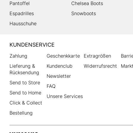
Pantoffel
Chelsea Boots
Espadrilles
Snowboots
Hausschuhe
HUMANIC
KUNDENSERVICE
Footer
Zahlung
Geschenkkarte
Extragrößen
Barri
Lieferung &
Kundenclub
Widerrufsrecht
Markt
Rücksendung
Newsletter
Send to Store
FAQ
Send to Home
Unsere Services
Click & Collect
Bestellung