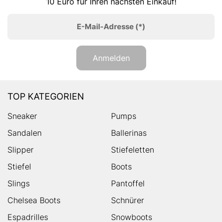
10 Euro für Ihren nächsten Einkauf!
E-Mail-Adresse
(*)
Anmelden
TOP KATEGORIEN
Sneaker
Pumps
Sandalen
Ballerinas
Slipper
Stiefeletten
Stiefel
Boots
Slings
Pantoffel
Chelsea Boots
Schnürer
Espadrilles
Snowboots