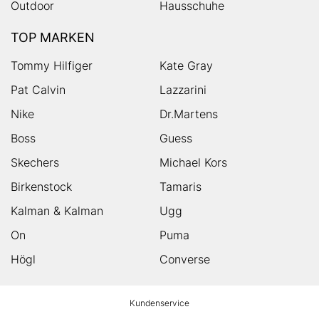
Outdoor
Hausschuhe
TOP MARKEN
Tommy Hilfiger
Kate Gray
Pat Calvin
Lazzarini
Nike
Dr.Martens
Boss
Guess
Skechers
Michael Kors
Birkenstock
Tamaris
Kalman & Kalman
Ugg
On
Puma
Högl
Converse
HUMANIC
Kundenservice
Footer