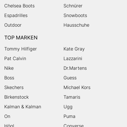
Chelsea Boots
Schnürer
Espadrilles
Snowboots
Outdoor
Hausschuhe
TOP MARKEN
Tommy Hilfiger
Kate Gray
Pat Calvin
Lazzarini
Nike
Dr.Martens
Boss
Guess
Skechers
Michael Kors
Birkenstock
Tamaris
Kalman & Kalman
Ugg
On
Puma
Högl
Converse