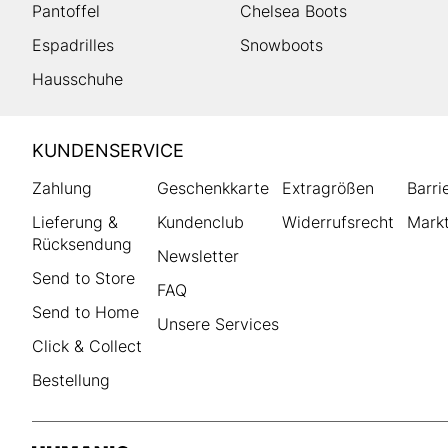
Pantoffel
Chelsea Boots
Espadrilles
Snowboots
Hausschuhe
HUMANIC
KUNDENSERVICE
Footer
Zahlung
Geschenkkarte
Extragrößen
Barri
Lieferung &
Kundenclub
Widerrufsrecht
Markt
Rücksendung
Newsletter
Send to Store
FAQ
Send to Home
Unsere Services
Click & Collect
Bestellung