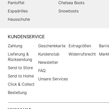
Pantoffel
Chelsea Boots
Espadrilles
Snowboots
Hausschuhe
HUMANIC
KUNDENSERVICE
Footer
Zahlung
Geschenkkarte
Extragrößen
Barri
Lieferung &
Kundenclub
Widerrufsrecht
Markt
Rücksendung
Newsletter
Send to Store
FAQ
Send to Home
Unsere Services
Click & Collect
Bestellung