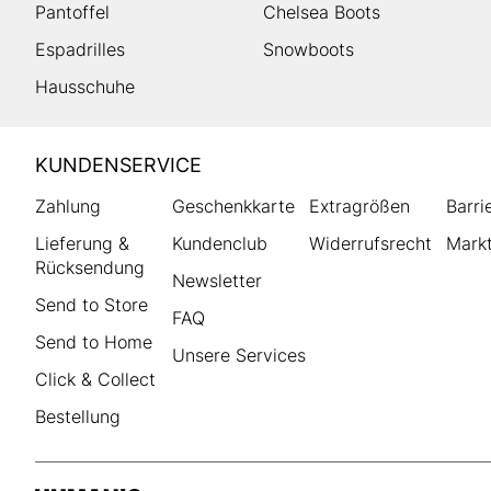
Pantoffel
Chelsea Boots
Espadrilles
Snowboots
Hausschuhe
HUMANIC
KUNDENSERVICE
Footer
Zahlung
Geschenkkarte
Extragrößen
Barri
Lieferung &
Kundenclub
Widerrufsrecht
Markt
Rücksendung
Newsletter
Send to Store
FAQ
Send to Home
Unsere Services
Click & Collect
Bestellung