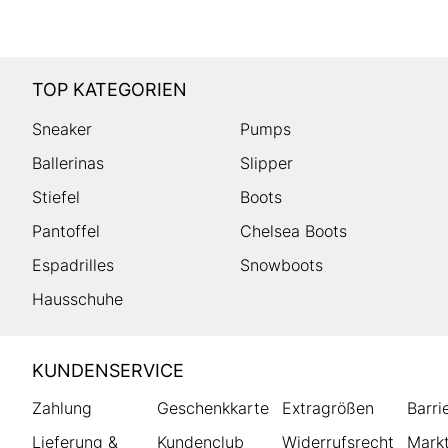
TOP KATEGORIEN
Sneaker
Pumps
Ballerinas
Slipper
Stiefel
Boots
Pantoffel
Chelsea Boots
Espadrilles
Snowboots
Hausschuhe
HUMANIC
KUNDENSERVICE
Footer
Zahlung
Geschenkkarte
Extragrößen
Barri
Lieferung &
Kundenclub
Widerrufsrecht
Markt