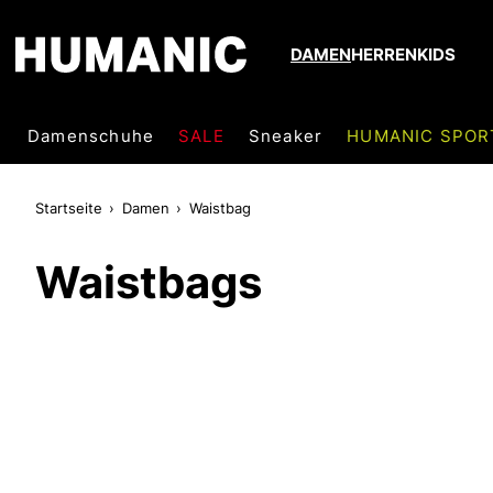
DAMEN
HERREN
KIDS
Damenschuhe
SALE
Sneaker
HUMANIC SPOR
Startseite
Damen
Waistbag
Waistbags