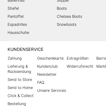
Ballerinas
Slipper
Stiefel
Boots
Pantoffel
Chelsea Boots
Espadrilles
Snowboots
Hausschuhe
HUMANIC
KUNDENSERVICE
Footer
Zahlung
Geschenkkarte
Extragrößen
Barri
Lieferung &
Kundenclub
Widerrufsrecht
Markt
Rücksendung
Newsletter
Send to Store
FAQ
Send to Home
Unsere Services
Click & Collect
Bestellung