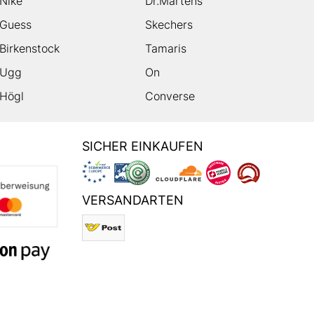
Nike
Dr.Martens
Guess
Skechers
Birkenstock
Tamaris
Ugg
On
Högl
Converse
SICHER EINKAUFEN
VERSANDARTEN