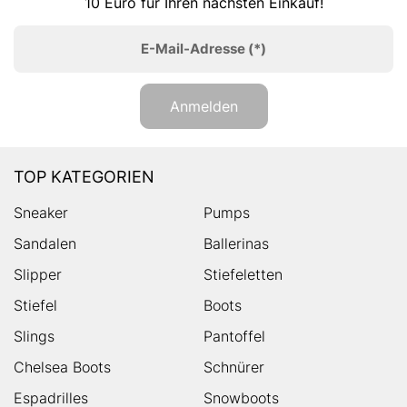
10 Euro für Ihren nächsten Einkauf!
E-Mail-Adresse
(*)
Anmelden
TOP KATEGORIEN
Sneaker
Pumps
Sandalen
Ballerinas
Slipper
Stiefeletten
Stiefel
Boots
Slings
Pantoffel
Chelsea Boots
Schnürer
Espadrilles
Snowboots