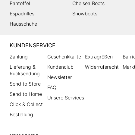
Pantoffel
Chelsea Boots
Espadrilles
Snowboots
Hausschuhe
HUMANIC
KUNDENSERVICE
Footer
Zahlung
Geschenkkarte
Extragrößen
Barri
Lieferung &
Kundenclub
Widerrufsrecht
Markt
Rücksendung
Newsletter
Send to Store
FAQ
Send to Home
Unsere Services
Click & Collect
Bestellung