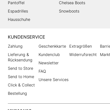
Pantoffel
Chelsea Boots
Espadrilles
Snowboots
Hausschuhe
HUMANIC
KUNDENSERVICE
Footer
Zahlung
Geschenkkarte
Extragrößen
Barri
Lieferung &
Kundenclub
Widerrufsrecht
Markt
Rücksendung
Newsletter
Send to Store
FAQ
Send to Home
Unsere Services
Click & Collect
Bestellung