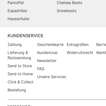
Pantoffel
Chelsea Boots
Espadrilles
Snowboots
Hausschuhe
HUMANIC
KUNDENSERVICE
Footer
Zahlung
Geschenkkarte
Extragrößen
Barri
Lieferung &
Kundenclub
Widerrufsrecht
Markt
Rücksendung
Newsletter
Send to Store
FAQ
Send to Home
Unsere Services
Click & Collect
Bestellung