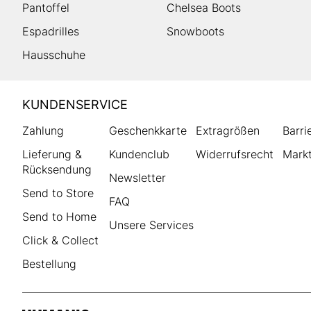
Pantoffel
Chelsea Boots
Espadrilles
Snowboots
Hausschuhe
HUMANIC
KUNDENSERVICE
Footer
Zahlung
Geschenkkarte
Extragrößen
Barri
Lieferung &
Kundenclub
Widerrufsrecht
Markt
Rücksendung
Newsletter
Send to Store
FAQ
Send to Home
Unsere Services
Click & Collect
Bestellung